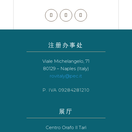
注册办事处
Viale Michelangelo, 71
80129 – Naples (Italy)
rovitaly@pec.it
P. IVA 09284281210
展厅
Centro Orafo Il Tarì