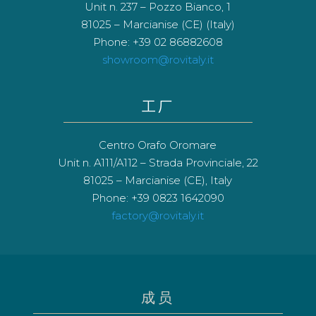
Unit n. 237 – Pozzo Bianco, 1
81025 – Marcianise (CE) (Italy)
Phone: +39 02 86882608
showroom@rovitaly.it
工厂
Centro Orafo Oromare
Unit n. A111/A112 – Strada Provinciale, 22
81025 – Marcianise (CE), Italy
Phone: +39 0823 1642090
factory@rovitaly.it
成员