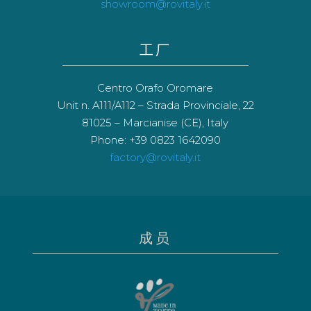
showroom@rovitaly.it
工厂
Centro Orafo Oromare
Unit n. A111/A112 – Strada Provinciale, 22
81025 – Marcianise (CE), Italy
Phone: +39 0823 1642090
factory@rovitaly.it
成员