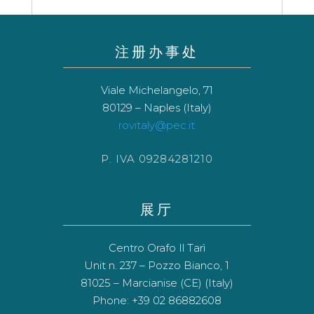
注册办事处
Viale Michelangelo, 71
80129 – Naples (Italy)
rovitaly@pec.it
P. IVA 09284281210
展厅
Centro Orafo Il Tarì
Unit n. 237 – Pozzo Bianco, 1
81025 – Marcianise (CE) (Italy)
Phone: +39 02 86882608