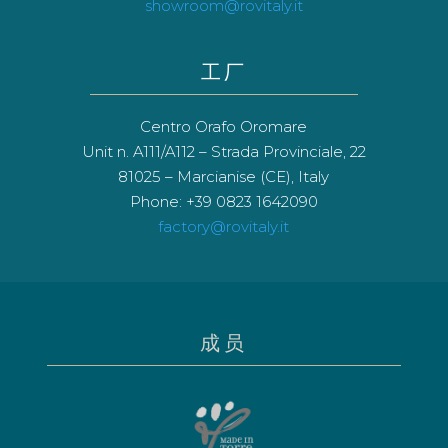
showroom@rovitaly.it
工厂
Centro Orafo Oromare
Unit n. A111/A112 – Strada Provinciale, 22
81025 – Marcianise (CE), Italy
Phone: +39 0823 1642090
factory@rovitaly.it
成员