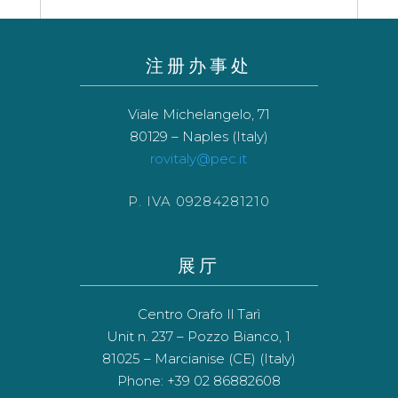
注册办事处
Viale Michelangelo, 71
80129 – Naples (Italy)
rovitaly@pec.it
P. IVA 09284281210
展厅
Centro Orafo Il Tarì
Unit n. 237 – Pozzo Bianco, 1
81025 – Marcianise (CE) (Italy)
Phone: +39 02 86882608