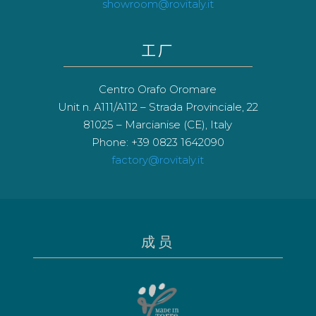
showroom@rovitaly.it
工厂
Centro Orafo Oromare
Unit n. A111/A112 – Strada Provinciale, 22
81025 – Marcianise (CE), Italy
Phone: +39 0823 1642090
factory@rovitaly.it
成员