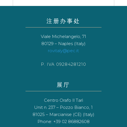
注册办事处
Viale Michelangelo, 71
80129 – Naples (Italy)
rovitaly@pec.it
P. IVA 09284281210
展厅
Centro Orafo Il Tarì
Unit n. 237 – Pozzo Bianco, 1
81025 – Marcianise (CE) (Italy)
Phone: +39 02 86882608