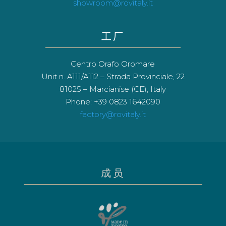
showroom@rovitaly.it
工厂
Centro Orafo Oromare
Unit n. A111/A112 – Strada Provinciale, 22
81025 – Marcianise (CE), Italy
Phone: +39 0823 1642090
factory@rovitaly.it
成员