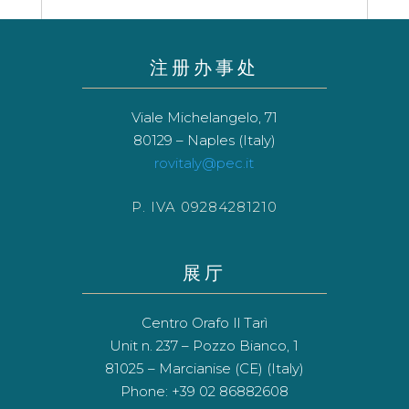
注册办事处
Viale Michelangelo, 71
80129 – Naples (Italy)
rovitaly@pec.it
P. IVA 09284281210
展厅
Centro Orafo Il Tarì
Unit n. 237 – Pozzo Bianco, 1
81025 – Marcianise (CE) (Italy)
Phone: +39 02 86882608