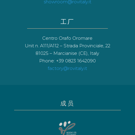
showroom@rovitaly.it
工厂
Centro Orafo Oromare
Unit n. A111/A112 – Strada Provinciale, 22
81025 – Marcianise (CE), Italy
Phone: +39 0823 1642090
factory@rovitaly.it
成员