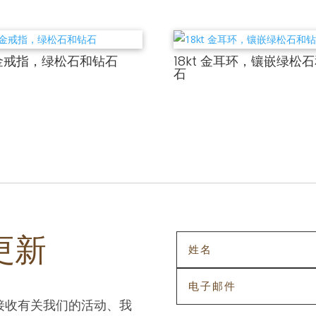
t 金戒指，绿松石和钻石
18kt 金耳环，镶嵌绿松
石
更新
接收有关我们的活动、我