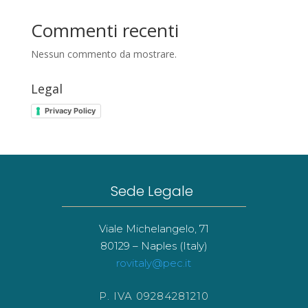
Commenti recenti
Nessun commento da mostrare.
Legal
Privacy Policy
Sede Legale
Viale Michelangelo, 71
80129 – Naples (Italy)
rovitaly@pec.it
P. IVA 09284281210